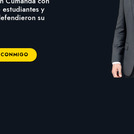
 en Cumandá con
 estudiantes y
defendieron su
 CONMIGO